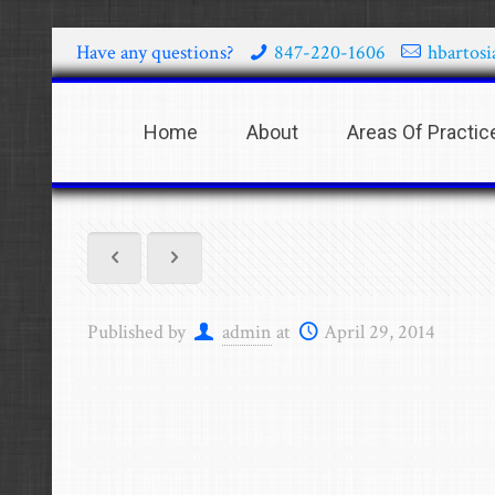
Have any questions?
847-220-1606
hbartos
Home
About
Areas Of Practic
Published by
admin
at
April 29, 2014