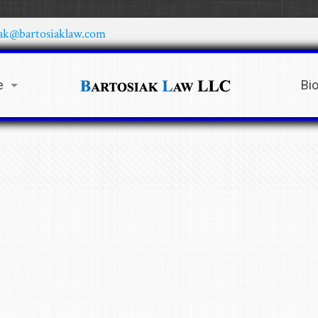
iak@bartosiaklaw.com
e
Bi