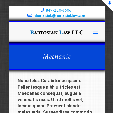
847-220-1606
hbartosiak@bartosiaklaw.com
Mechanic
Nunc felis. Curabitur ac ipsum.
Pellentesque nibh ultricies est.
Maecenas consequat, augue a
venenatis risus. Ut id mollis vel,
lacinia quam. Praesent blandit
malesuada. Suspendisse commodo